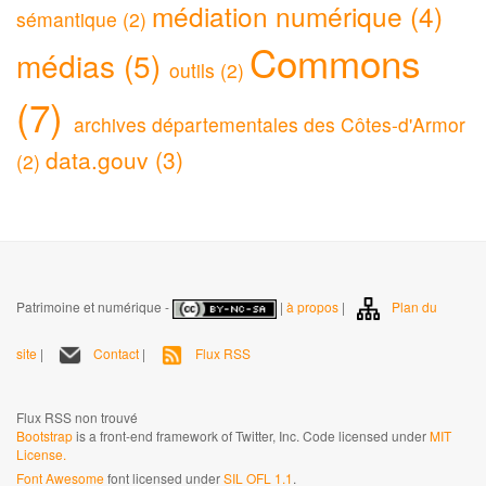
médiation numérique (4)
sémantique (2)
Commons
médias (5)
outils (2)
(7)
archives départementales des Côtes-d'Armor
data.gouv (3)
(2)
Patrimoine et numérique -
|
à propos
|
Plan du
site
|
Contact
|
Flux RSS
Flux RSS non trouvé
Bootstrap
is a front-end framework of Twitter, Inc. Code licensed under
MIT
License.
Font Awesome
font licensed under
SIL OFL 1.1
.