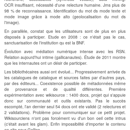
OCR insuffisant, nécessité d'une relecture humaine. Jms plus de
98 % de reconnaissance. Identification du mot ds mode texte et
mode image grâce à mode alto (geolocalisation du mot ds
l'image).
En parallèle, constat que les utilisateurs sont de plus en plus
disposés à participer. Etude en 2008 : ce n'était pas le cas,
sanctuarisation de l'institution qu est la BNF.
Évolution avec médiation numérique intense avec les RSN.
Relation aujourd'hui intime (gallicanautes). Étude de 2011 montre
que les internautes ont un désir de participer.
Les bibliothécaires aussi ont évolué... Progressivement arrivée ds
les catalogues de catalogue et sources faites par d'autres pays,
par des éditeurs... Coexistence possible de métadonnées même
de provenance et de qualité différentes. Première
expérimentation avec wikisource : 1400 docs, projet qui s'appuie
donc sur communauté et outils existants. Pas le succès
escompté, l'an dernier seul 54 docs ont ete validé (2 relectures et
2 validations). Problème pour communiquer sur ce petit projet.
Wikisourciens n'ont pas forcément vu d'un bon oeil cette intrus
(c'était avant les glam). Enfin impossibilité d'importer le contenu
en alto pour Gallica.