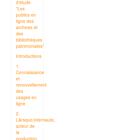
d'étude
"Les
publics en
ligne des
archives et
des
bibliothèques
patrimoniales"
Introductions
1.
Connaissance
et
renouvellement
des
usages en
ligne
2.
L&rsquo;internaute,
acteur de
la
production