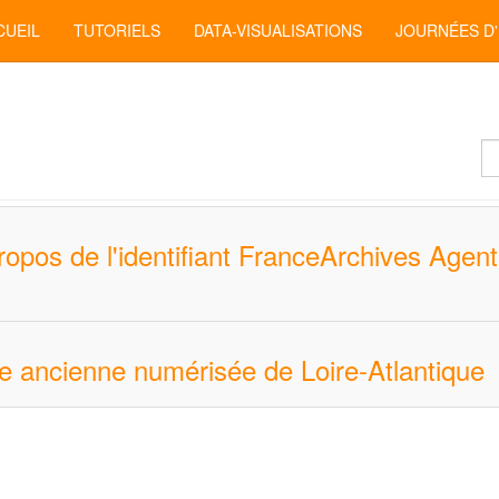
CUEIL
TUTORIELS
DATA-VISUALISATIONS
JOURNÉES D
Af
#
ropos de l'identifiant FranceArchives Agent
se ancienne numérisée de Loire-Atlantique