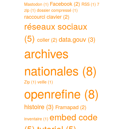
Facebook (2)
Mastodon (1)
RSS (1)
7
zip (1)
dossier compressé (1)
raccourci clavier (2)
réseaux sociaux
(5)
data.gouv (3)
coller (2)
archives
nationales (8)
Zip (1)
veille (1)
openrefine (8)
histoire (3)
Framapad (2)
embed code
inventaire (1)
(5)
tutoriel (5)