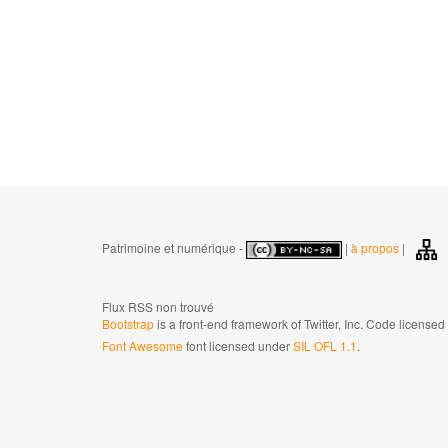
Patrimoine et numérique -
|
à propos
|
Flux RSS non trouvé
Bootstrap
is a front-end framework of Twitter, Inc. Code license
Font Awesome
font licensed under
SIL OFL 1.1
.