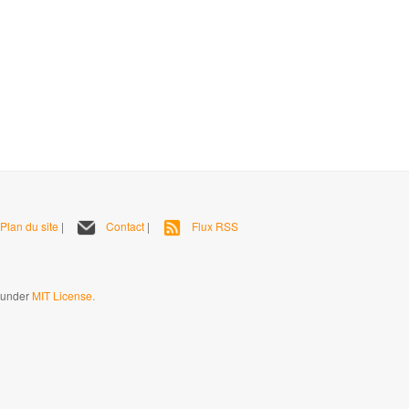
Plan du site
|
Contact
|
Flux RSS
d under
MIT License.