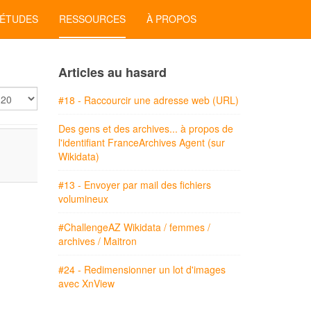
'ÉTUDES
RESSOURCES
À PROPOS
Articles au hasard
ficher
#18 - Raccourcir une adresse web (URL)
Des gens et des archives... à propos de
l'identifiant FranceArchives Agent (sur
Wikidata)
#13 - Envoyer par mail des fichiers
volumineux
#ChallengeAZ Wikidata / femmes /
archives / Maitron
#24 - Redimensionner un lot d'images
avec XnView