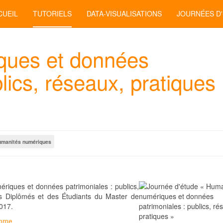
CUEIL
TUTORIELS
DATA-VISUALISATIONS
JOURNÉES D
ques et données
lics, réseaux, pratiques
umanités numériques
riques et données patrimoniales : publics,
des Diplômés et des Étudiants du Master de
017.
amme